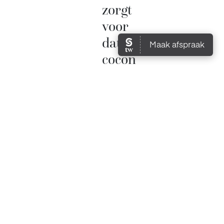
zorgt
voor
dat
cocon
gevoel.