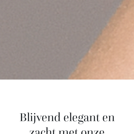
Blijvend
elegant
en
zacht
met
onze